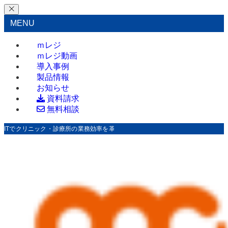
MENU
ｍレジ
ｍレジ動画
導入事例
製品情報
お知らせ
資料請求
無料相談
ITでクリニック・診療所の業務効率を革新！