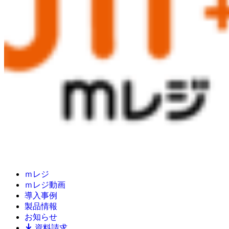
ｍレジ
ｍレジ動画
導入事例
製品情報
お知らせ
資料請求