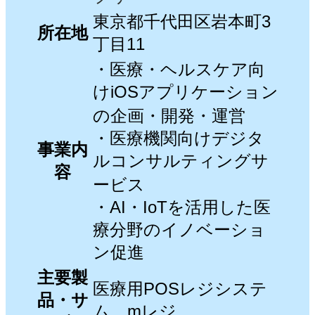
東京都千代田区岩本町3
所在地
丁目11
・医療・ヘルスケア向
けiOSアプリケーション
の企画・開発・運営
・医療機関向けデジタ
事業内
ルコンサルティングサ
容
ービス
・AI・IoTを活用した医
療分野のイノベーショ
ン促進
主要製
医療用POSレジシステ
品・サ
ム mレジ