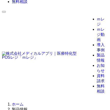
無料相談
ｍレ
ジ
ｍレ
ジ動
画
導入
事例
製品
情報
お知
らせ
資料
請求
無料
相談
ホーム
製品情報